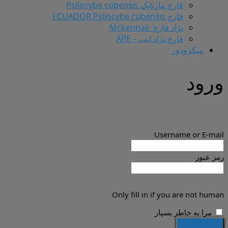
قارچ مازتاپک Psilocybe cubensis
قارچ ECUADOR Psilocybe cubensis
نژاد قارچ Mckennaii
قارچ نژاد ایپ – APE
میکرودوز
ورود
Username or E-mail
رمز عبور
Only fill in if you are not human
مرا به خاطر بسپار