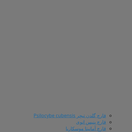
قارچ گلدن تیچر Psilocybe cubensis
قارچ پنیس انوی
قارچ آمانیتا موسکاریا