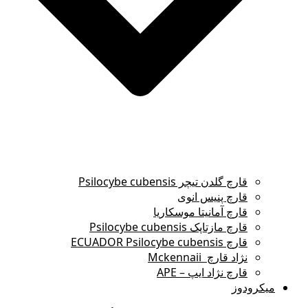
قارچ گلدن تیچر Psilocybe cubensis
قارچ پنیس انوی
قارچ آمانیتا موسکاریا
قارچ مازتاپک Psilocybe cubensis
قارچ ECUADOR Psilocybe cubensis
نژاد قارچ Mckennaii
قارچ نژاد ایپ – APE
میکرودوز