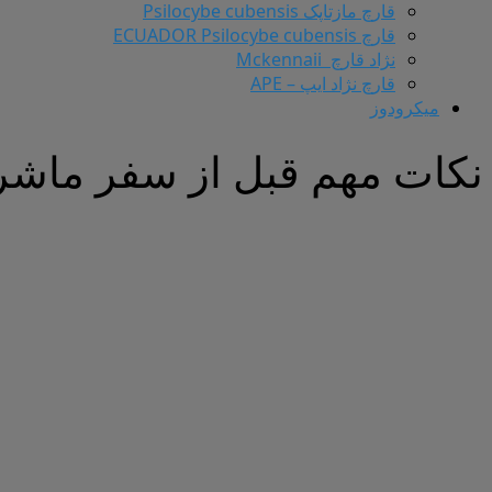
قارچ مازتاپک Psilocybe cubensis
قارچ ECUADOR Psilocybe cubensis
نژاد قارچ Mckennaii
قارچ نژاد ایپ – APE
میکرودوز
نکات مهم قبل از سفر ماشر