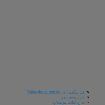
قارچ گلدن تیچر Psilocybe cubensis
قارچ پنیس انوی
قارچ آمانیتا موسکاریا