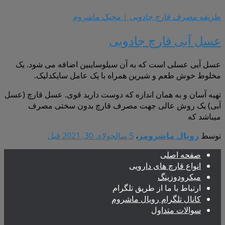
طریقه مصرف قارچ جادویی | مجیک ماشروم
عسل آبی قارچ جادویی
عسل آبی عسلی است که به آن سیلوسایبین اضافه می شود. یک
مخلوط خوش طعم و شیرین همراه با یک عامل سایکدلیک.
تهیه آسان و به همان اندازه که دوست دارید قوی. عسل قارچ (عسل
آبی) یک روش عالی جهت مصرف قارچ بدون سختی مصرف
میباشد که
توسط
رویال ماشرومز
،
5 سال
جولای 30, 2021
قبل
صفحه اصلی
انواع قارچ های دارویی
میکرودوزینگ
ارتباط با ما از طریق تلگرام
کانال تلگرام رویال ماشروم
سوالات متداول