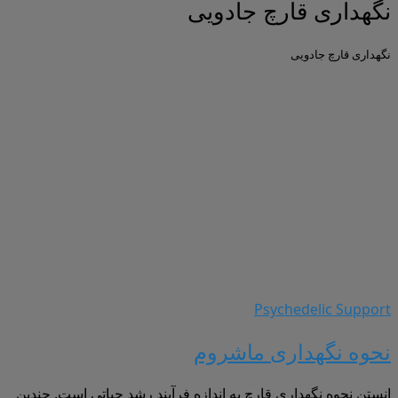
نگهداری قارچ جادویی
نگهداری قارچ جادویی
Psychedelic Support
نحوه نگهداری ماشروم
انستن نحوه نگهداری قارچ به اندازه فرآیند رشد حیاتی است. چندین