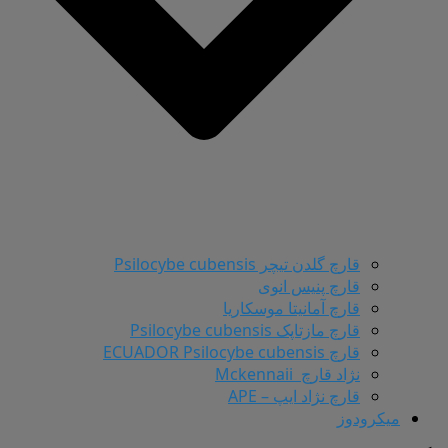
قارچ گلدن تیچر Psilocybe cubensis
قارچ پنیس انوی
قارچ آمانیتا موسکاریا
قارچ مازتاپک Psilocybe cubensis
قارچ ECUADOR Psilocybe cubensis
نژاد قارچ Mckennaii
قارچ نژاد ایپ – APE
میکرودوز