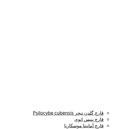
قارچ گلدن تیچر Psilocybe cubensis
قارچ پنیس انوی
قارچ آمانیتا موسکاریا