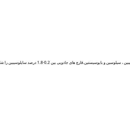
ن.قارچ های جادویی بین 0.2-1.8 درصد سایلوسیبین را شامل می شوند .