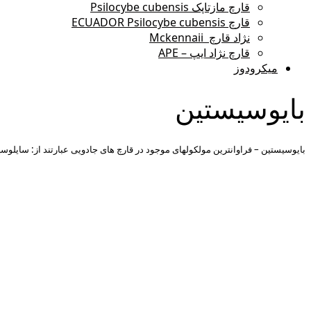
قارچ مازتاپک Psilocybe cubensis
قارچ ECUADOR Psilocybe cubensis
نژاد قارچ Mckennaii
قارچ نژاد ایپ – APE
میکرودوز
بایوسیستین
بایوسیستین – فراوانترین مولکولهای موجود در قارچ های جادویی عبارتند از: سایلوسیبین ، سیلوسین و بایوسیستی