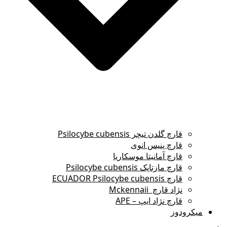
قارچ گلدن تیچر Psilocybe cubensis
قارچ پنیس انوی
قارچ آمانیتا موسکاریا
قارچ مازتاپک Psilocybe cubensis
قارچ ECUADOR Psilocybe cubensis
نژاد قارچ Mckennaii
قارچ نژاد ایپ – APE
میکرودوز