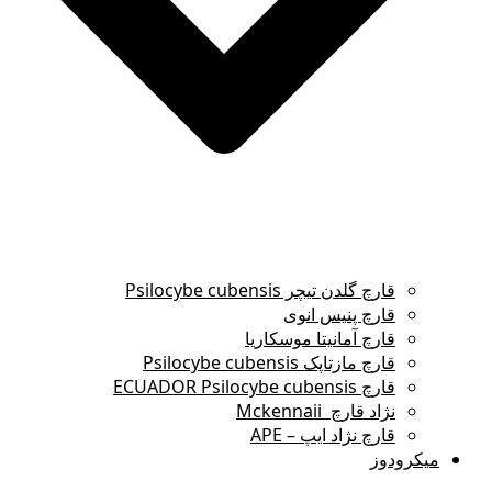
قارچ گلدن تیچر Psilocybe cubensis
قارچ پنیس انوی
قارچ آمانیتا موسکاریا
قارچ مازتاپک Psilocybe cubensis
قارچ ECUADOR Psilocybe cubensis
نژاد قارچ Mckennaii
قارچ نژاد ایپ – APE
میکرودوز