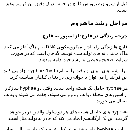
قبل از شروع به پرورش قارچ در خانه ، درک دقیق این فرآیند مفید
است.
مراحل رشد ماشروم
چرخه زندگی در قارچ: از اسپور به قارچ
قارچ ها زندگی را با اجزا میکروسکوپی DNA بنام هاگ آغاز می کنند.
هاگ مانند دانه های تولید شده توسط گیاهان است که در صورت
شرایط صحیح محیطی به رشد خود ادامه میدهند.
آنها رشته های ریزی از بافت را به نام hyphae :ˈhʌɪfə آزاد می کنند
این فرآیند را می توان با جوانه زنی در دنیای گیاهان مقایسه کرد.
هر hyphae حامل یک هسته واحد است، وقتی دو hyphae سازگار
از اسپورهای مختلف با هم روبرو می شوند، جفت می شوند و به هم
اتصال می خورند.
hyphae های حاصل هسته های هر دو سلول والد را در بر خواهد
گرفت. این یک ارگانیسم ایجاد می کند که قادر به تولید مثل است.
از اینرو hyphae های بیشتری تشکیل شده و یک ماتریس آلی ایجاد