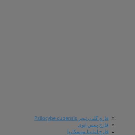
قارچ گلدن تیچر Psilocybe cubensis
قارچ پنیس انوی
قارچ آمانیتا موسکاریا