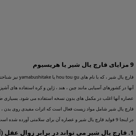
9 مزایای قارچ یال شیر یا هریسیوم
قارچ یال شیر ، که با نام های hou tou gu یا yamabushitake نیز شناخته می شوند ، قارچ هایی بزرگ ، سفید و پشمالو میباشند که هنگام رشد شبیه یال شیر هستند.
آنها در کشورهای آسیایی مانند چین ، هند ، ژاپن و کره استفاده های آش
عصاره آنها اغلب در مکمل های بدون نسخه استفاده می شود. بسیاری طعم
قارچ یال شیر شامل مواد زیست فعال است که اثرات مفیدی روی بدن ، به 
در اینجا 9 فواید قارچ یال شیر و عصاره آن برای سلامتی آورده شده است.
1. قارچ یال شیر می تواند در برابر زوال عقل (آلزایمر) محافظت کند