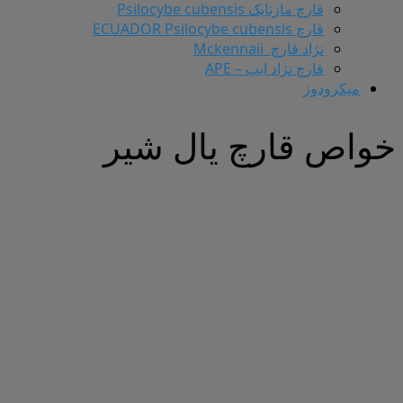
قارچ مازتاپک Psilocybe cubensis
قارچ ECUADOR Psilocybe cubensis
نژاد قارچ Mckennaii
قارچ نژاد ایپ – APE
میکرودوز
خواص قارچ یال شیر