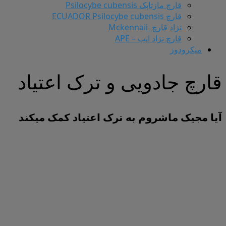
قارچ مازتاپک Psilocybe cubensis
قارچ ECUADOR Psilocybe cubensis
نژاد قارچ Mckennaii
قارچ نژاد ایپ – APE
میکرودوز
قارچ جادویی و ترک اعتیاد
آیا مجیک ماشروم به ترک اعتیاد کمک میکند