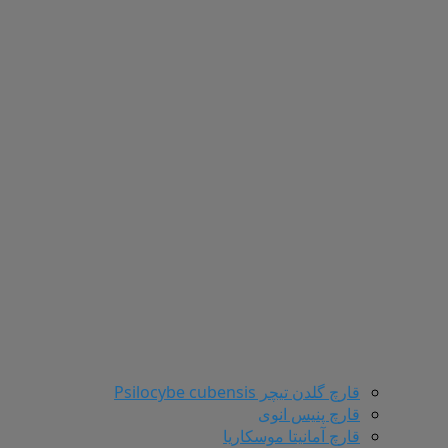
قارچ گلدن تیچر Psilocybe cubensis
قارچ پنیس انوی
قارچ آمانیتا موسکاریا