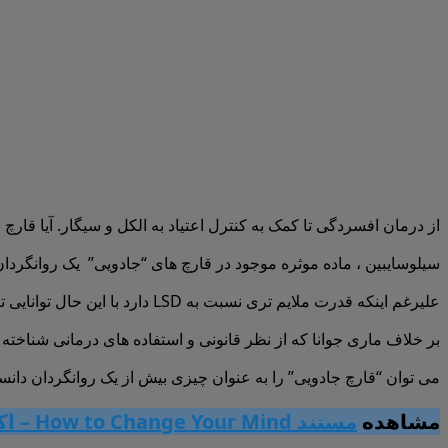
از درمان افسردگی تا کمک به کنترل اعتیاد به الکل و سیگار. آیا قارچ ج
سیلوسایبین ، ماده موثره موجود در قارچ های “جادویی” یک روانگرد
علیرغم اینکه قدرت ملایم تری نسبت به LSD دارد با این حال توانایی تغییر در درک فضا و زمان را دارا می باشد و باعث ایجاد تحریفات بصری ، سرخوشی و تجارب عرفانی می شود.
بر خلاف ماری جوانا که از نظر قانونی و استفاده های درمانی شناخته شده می باشد. یا MDMA که در سال های اخیر به دلیل پتانسیل خود در درمان D
می توان “قارچ جادویی” را به عنوان چیزی بیش از یک روانگردان دان
مشاهده
مستند How to Change Your Mind – اکستازی