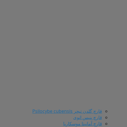
قارچ گلدن تیچر Psilocybe cubensis
قارچ پنیس انوی
قارچ آمانیتا موسکاریا