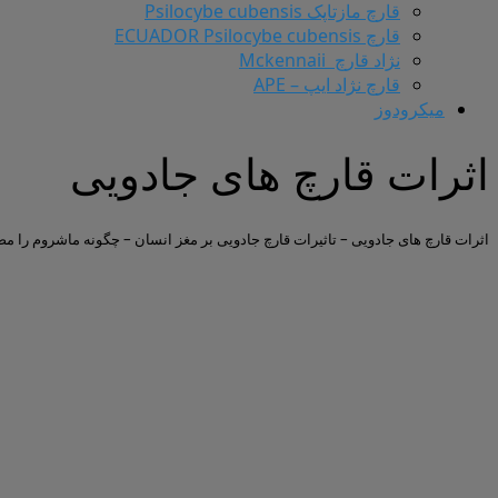
قارچ مازتاپک Psilocybe cubensis
قارچ ECUADOR Psilocybe cubensis
نژاد قارچ Mckennaii
قارچ نژاد ایپ – APE
میکرودوز
اثرات قارچ های جادویی
اثرات قارچ های جادویی – تاثیرات قارچ جادویی بر مغز انسان – چگونه ماشروم را 